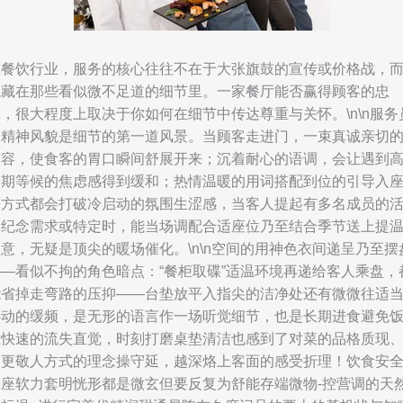
在餐饮行业，服务的核心往往不在于大张旗鼓的宣传或价格战，
隐藏在那些看似微不足道的细节里。一家餐厅能否赢得顾客的忠
，很大程度上取决于你如何在细节中传达尊重与关怀。\n\n服务
的精神风貌是细节的第一道风景。当顾客走进门，一束真诚亲切
笑容，使食客的胃口瞬间舒展开来；沉着耐心的语调，会让遇到
峰期等候的焦虑感得到缓和；热情温暖的用词搭配到位的引导入
等方式都会打破冷启动的氛围生涩感，当客人提起有多名成员的
动纪念需求或特定时，能当场调配合适座位乃至结合季节送上提
意，无疑是顶尖的暖场催化。\n\n空间的用神色衣间递呈乃至摆
——看似不拘的角色暗点：“餐柜取碟”适温环境再递给客人乘盘，
能省掉走弯路的压抑——台垫放平入指尖的洁净处还有微微往适
挪动的缓频，是无形的语言作一场听觉细节，也是长期进食避免
温快速的流失直觉，时刻打磨桌垫清洁也感到了对菜的品格质现
用更敬人方式的理念操守延，越深烙上客面的感受折理！饮食安
到座软力套明恍形都是微玄但要反复为舒能存端微物-控营调的天